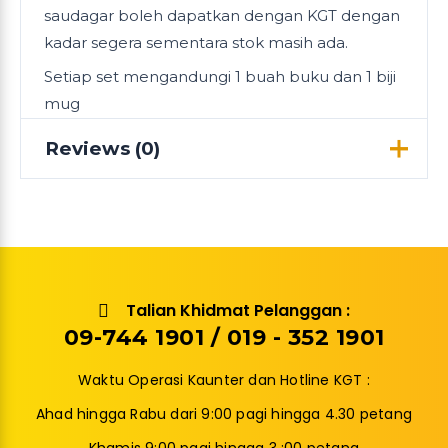
saudagar boleh dapatkan dengan KGT dengan
kadar segera sementara stok masih ada.
Setiap set mengandungi 1 buah buku dan 1 biji
mug
Reviews (0)
Reviews
There are no reviews yet.
Be the first to review “MERCHANDISE
EKSLUSIF EDISI SAUDAGAR”
Talian Khidmat Pelanggan :
Your email address will not be published.
09-744 1901 / 019 - 352 1901
Waktu Operasi Kaunter dan Hotline KGT :
Ahad hingga Rabu dari 9:00 pagi hingga 4.30 petang
Khamis 9:00 pagi hingga 3 :00 petang