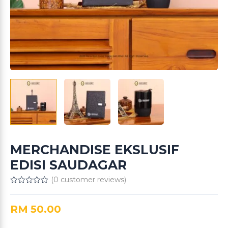
MERCHANDISE EKSLUSIF
EDISI SAUDAGAR
(
0
customer reviews)
Rated
0
out
RM
50.00
of
5