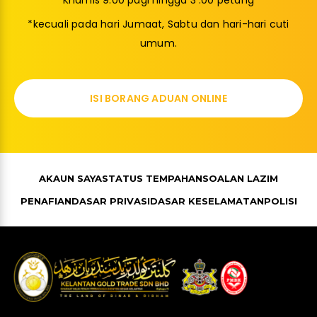
*kecuali pada hari Jumaat, Sabtu dan hari-hari cuti
umum.
ISI BORANG ADUAN ONLINE
AKAUN SAYA
STATUS TEMPAHAN
SOALAN LAZIM
PENAFIAN
DASAR PRIVASI
DASAR KESELAMATAN
POLISI
Upload Images
F
Y
T
I