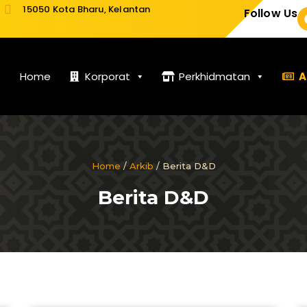
15050 Kota Bharu, Kelantan
Follow Us
Home
Korporat
Perkhidmatan
A
Home
/
Arkib
/ Berita D&D
Berita D&D