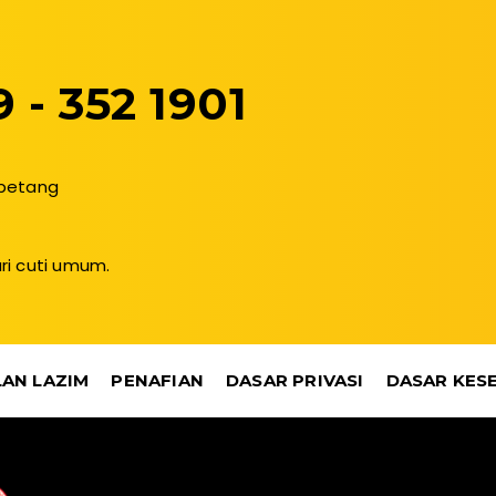
 - 352 1901
 petang
ri cuti umum.
AN LAZIM
PENAFIAN
DASAR PRIVASI
DASAR KES