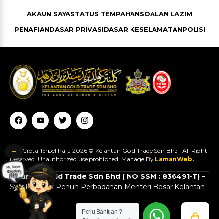
AKAUN SAYA
STATUS TEMPAHAN
SOALAN LAZIM
PENAFIAN
DASAR PRIVASI
DASAR KESELAMATAN
POLISI
F
Y
T
I
a
o
w
n
c
u
i
s
e
t
t
t
b
u
t
a
o
b
e
g
−
Hak Cipta Terpelihara 2026 © Kelantan Gold Trade Sdn Bhd | All Right
o
e
r
r
k
a
Reserved. Unauthorized use prohibited. Manage By
LamanWeb.
m
Kelantan Gold Trade Sdn Bhd ( NO SSM : 836491-T)
–
Syarikat Milik Penuh Perbadanan Menteri Besar Kelantan
Perlu Bantuan ?