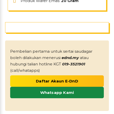
Produk Wafer Emas:
20 Gram
Pembelian pertama untuk sertai saudagar
boleh dilakukan menerusi
ednd.my
atau
hubungi talian hotline KGT
019-3521901
(call/whatapps)
Daftar Akaun E-DnD
Whatsapp Kami