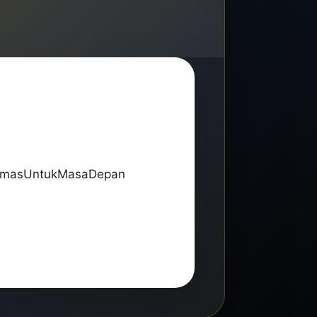
#EmasUntukMasaDepan