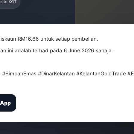
bsite KGT
 Diskaun RM16.66 untuk setiap pembelian.
ran ini adalah terhad pada 6 June 2026 sahaja .
 #SimpanEmas #DinarKelantan #KelantanGoldTrade 
sApp