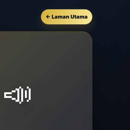
← Laman Utama
📣