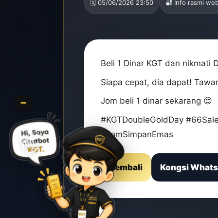
🗓️ 05/06/2026 23:50
🔐 Info rasmi we
Beli 1 Dinar KGT dan nikmati
Siapa cepat, dia dapat! Tawa
Jom beli 1 dinar sekarang 😍
−
#KGTDoubleGoldDay #66Sale
#JomSimpanEmas
Kembali
Kongsi What