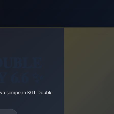
𝐔𝐁𝐋𝐄
 𝟔.𝟔 ✨
ewa sempena KGT Double