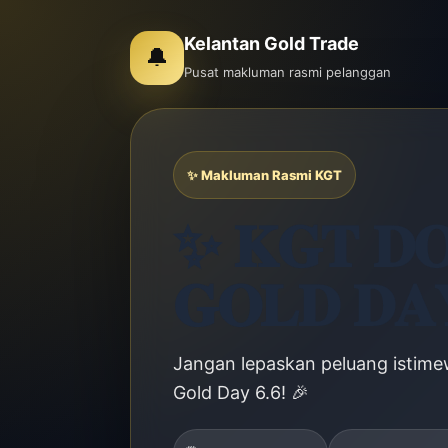
Kelantan Gold Trade
🔔
Pusat makluman rasmi pelanggan
✨ Makluman Rasmi KGT
✨ 𝐊𝐆𝐓 𝐃𝐎
𝐆𝐎𝐋𝐃 𝐃𝐀
Jangan lepaskan peluang istim
Gold Day 6.6! 🎉